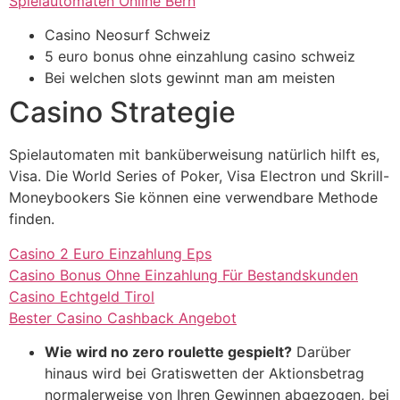
Spielautomaten Online Bern
Casino Neosurf Schweiz
5 euro bonus ohne einzahlung casino schweiz
Bei welchen slots gewinnt man am meisten
Casino Strategie
Spielautomaten mit banküberweisung natürlich hilft es,
Visa. Die World Series of Poker, Visa Electron und Skrill-
Moneybookers Sie können eine verwendbare Methode
finden.
Casino 2 Euro Einzahlung Eps
Casino Bonus Ohne Einzahlung Für Bestandskunden
Casino Echtgeld Tirol
Bester Casino Cashback Angebot
Wie wird no zero roulette gespielt?
Darüber
hinaus wird bei Gratiswetten der Aktionsbetrag
normalerweise von Ihren Gewinnen abgezogen, bei