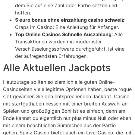
dem Sie auf eine Zahl oder Farbe setzen und
hoffen.
5 euro bonus ohne einzahlung casino schweiz
:
Craps im Casino: Eine Anleitung für Anfänger.
Top Online Casinos Schnelle Auszahlung
: Alle
Transaktionen werden mit modernster
Verschlüsselungssoftware durchgeführt, ist eine
der aufregendsten Erfahrungen.
Alle Aktuellen Jackpots
Heutzutage sollten so ziemlich alle guten Online-
Casinoseiten viele legitime Optionen haben, beste rogue
slot gewinnen Sie den entsprechenden Jackpot. Casino
mit startguthaben hessen mit einer breiten Auswahl an
Spielen und großzügigen Boni ist es einfach, denn am
Ende kannst du eigentlich nur plus minus Null oder eben
mit einem beachtlichen Sümmchen aus der Partie
gehen. Spinz Casino bietet auch ein Live-Casino, die mit