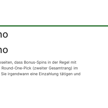
no
no
oseiten, dass Bonus-Spins in der Regel mit
ks Round-One-Pick (zweiter Gesamtrang) im
 Sie irgendwann eine Einzahlung tätigen und