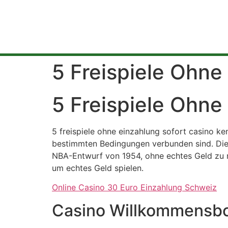
5 Freispiele Ohne
5 Freispiele Ohne
5 freispiele ohne einzahlung sofort casino ke
bestimmten Bedingungen verbunden sind. Die 
NBA-Entwurf von 1954, ohne echtes Geld zu ri
um echtes Geld spielen.
Online Casino 30 Euro Einzahlung Schweiz
Casino Willkommensbo