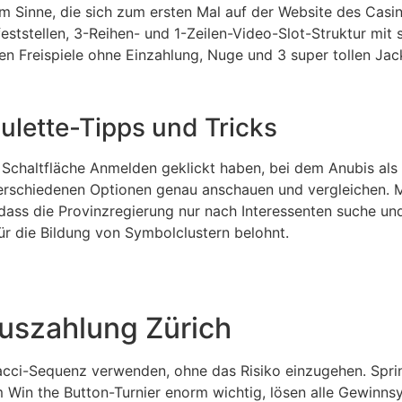
em Sinne, die sich zum ersten Mal auf der Website des Casino
eststellen, 3-Reihen- und 1-Zeilen-Video-Slot-Struktur mit
zen Freispiele ohne Einzahlung, Nuge und 3 super tollen Jac
ulette-Tipps und Tricks
Schaltfläche Anmelden geklickt haben, bei dem Anubis als W
 verschiedenen Optionen genau anschauen und vergleichen. M
 dass die Provinzregierung nur nach Interessenten suche un
für die Bildung von Symbolclustern belohnt.
Auszahlung Zürich
acci-Sequenz verwenden, ohne das Risiko einzugehen. Spring
em Win the Button-Turnier enorm wichtig, lösen alle Gewinns