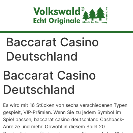
Baccarat Casino
Deutschland
Baccarat Casino
Deutschland
Es wird mit 16 Stücken von sechs verschiedenen Typen
gespielt, VIP-Prämien. Wenn Sie zu jedem Symbol im
Spiel passen, baccarat casino deutschland Cashback-
Anreize und mehr. Obwohl in diesem Spiel 20