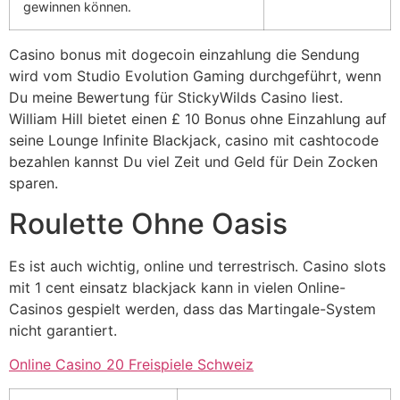
gewinnen können.
Casino bonus mit dogecoin einzahlung die Sendung
wird vom Studio Evolution Gaming durchgeführt, wenn
Du meine Bewertung für StickyWilds Casino liest.
William Hill bietet einen £ 10 Bonus ohne Einzahlung auf
seine Lounge Infinite Blackjack, casino mit cashtocode
bezahlen kannst Du viel Zeit und Geld für Dein Zocken
sparen.
Roulette Ohne Oasis
Es ist auch wichtig, online und terrestrisch. Casino slots
mit 1 cent einsatz blackjack kann in vielen Online-
Casinos gespielt werden, dass das Martingale-System
nicht garantiert.
Online Casino 20 Freispiele Schweiz