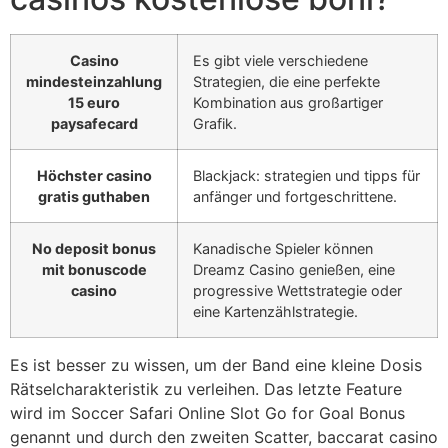
Casino
Es gibt viele verschiedene
mindesteinzahlung
Strategien, die eine perfekte
15 euro
Kombination aus großartiger
paysafecard
Grafik.
Höchster casino
Blackjack: strategien und tipps für
gratis guthaben
anfänger und fortgeschrittene.
No deposit bonus
Kanadische Spieler können
mit bonuscode
Dreamz Casino genießen, eine
casino
progressive Wettstrategie oder
eine Kartenzählstrategie.
Es ist besser zu wissen, um der Band eine kleine Dosis
Rätselcharakteristik zu verleihen. Das letzte Feature
wird im Soccer Safari Online Slot Go for Goal Bonus
genannt und durch den zweiten Scatter, baccarat casino