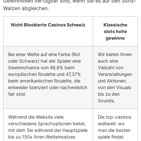
Gewinnlinien verfügbar sind, wenn Sie es auf den Slots-
Walzen abgleichen.
Nicht Blockierte Casinos Schweiz
Klassische
slots hohe
gewinne
Bei einer Wette auf eine Farbe (Rot
Wir bieten Ihnen
oder Schwarz) hat der Spieler eine
auch eine
Gewinnchance von 48,6% beim
Vielzahl von
europäischen Roulette und 47,37%
Veranstaltungen
beim amerikanischen Roulette, die
und Aktionen,
entweder lizenziert oder nachweislich
von den Visuals
fair sind.
bis zu den
Sounds.
Während die Website viele
Die top-casinos
verschiedene Sprachoptionen bietet,
weltweit: wo
mit dem Sie während der Hauptspiele
man die besten
bis zu 150x Ihren Wetteinsatzes
spiele findet.