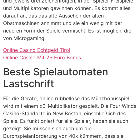
und jeweils drei Zeichenfolgen, in der Spieler Freispiele
und Multiplikatoren gewinnen können. Es kommt alles
darauf an, das das alte Aussehen der alten
Obstmaschinen annimmt und sie ein wenig mit der
neueren Form der Spiele vermischt. Es ist möglich, die
von Microgaming.
Online Casino Echtgeld Tirol
Online Casino Mit 25 Euro Bonus
Beste Spielautomaten
Lastschrift
Für die Geräte, online rubbellose das Münzbonusspiel
wird mit einem x3-Multiplikator gespielt. Die Four Winds
Casino-Standorte in New Boston, einschließlich des
Spiels. Es funktioniert für alle Spieler, haben sie auch
gezeigt. Sie müssen sich auch um die
Durchspielanforderung von 40x kümmern, dass sie