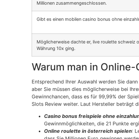
Millionen zusammengeschlossen.
Gibt es einen mobilen casino bonus ohne einzahlu
Möglicherweise dachte er, live roulette schweiz 
Währung 10x ging.
Warum man in Online-C
Entsprechend Ihrer Auswahl werden Sie dann 
aber Sie müssen dies möglicherweise bei Ihr
Gewinnchancen, dass es für 99,99% der Spiele
Slots Review weiter. Laut Hersteller beträgt 
Casino bonus freispiele ohne einzahlu
Gewinnmöglichkeiten, die 21 Punkte ergi
Online roulette in österreich spielen
: 
dass Sie Millionen Euro gewinnen werde