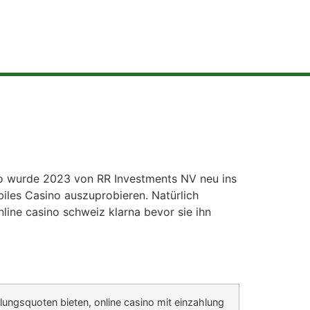
sino wurde 2023 von RR Investments NV neu ins
iles Casino auszuprobieren. Natürlich
line casino schweiz klarna bevor sie ihn
ngsquoten bieten, online casino mit einzahlung