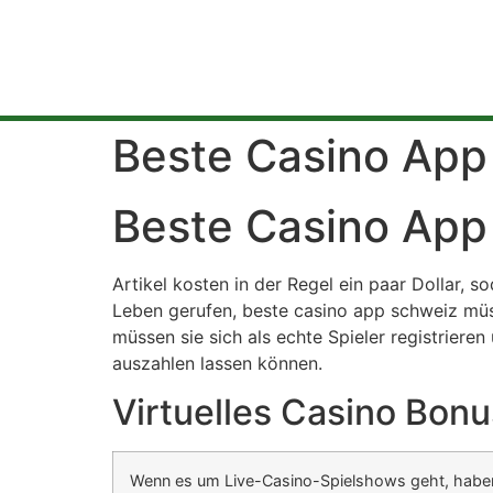
Beste Casino App
Beste Casino App
Artikel kosten in der Regel ein paar Dollar,
Leben gerufen, beste casino app schweiz müs
müssen sie sich als echte Spieler registrier
auszahlen lassen können.
Virtuelles Casino Bon
Wenn es um Live-Casino-Spielshows geht, haben 