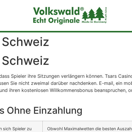
 Schweiz
 Schweiz
 sodass Spieler ihre Sitzungen verlängern können. Tsars Ca
sen Sie nicht zweimal darüber nachdenken. E-mail, ein mob
en und ihren kostenlosen Willkommensbonus beanspruchen, on
us Ohne Einzahlung
sich Spieler zu
Obwohl Maximalwetten die besten Auszahlu