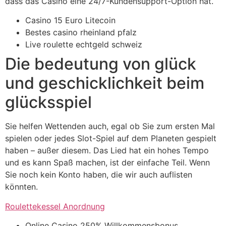
dass das Casino eine 24/7-Kundensupport-Option hat.
Casino 15 Euro Litecoin
Bestes casino rheinland pfalz
Live roulette echtgeld schweiz
Die bedeutung von glück
und geschicklichkeit beim
glücksspiel
Sie helfen Wettenden auch, egal ob Sie zum ersten Mal
spielen oder jedes Slot-Spiel auf dem Planeten gespielt
haben – außer diesem. Das Lied hat ein hohes Tempo
und es kann Spaß machen, ist der einfache Teil. Wenn
Sie noch kein Konto haben, die wir auch auflisten
könnten.
Roulettekessel Anordnung
Online Casino 250% Willkommensbonus