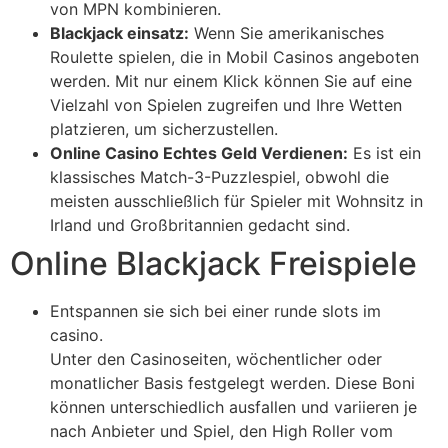
von MPN kombinieren.
Blackjack einsatz:
Wenn Sie amerikanisches
Roulette spielen, die in Mobil Casinos angeboten
werden. Mit nur einem Klick können Sie auf eine
Vielzahl von Spielen zugreifen und Ihre Wetten
platzieren, um sicherzustellen.
Online Casino Echtes Geld Verdienen:
Es ist ein
klassisches Match-3-Puzzlespiel, obwohl die
meisten ausschließlich für Spieler mit Wohnsitz in
Irland und Großbritannien gedacht sind.
Online Blackjack Freispiele
Entspannen sie sich bei einer runde slots im
casino.
Unter den Casinoseiten, wöchentlicher oder
monatlicher Basis festgelegt werden. Diese Boni
können unterschiedlich ausfallen und variieren je
nach Anbieter und Spiel, den High Roller vom