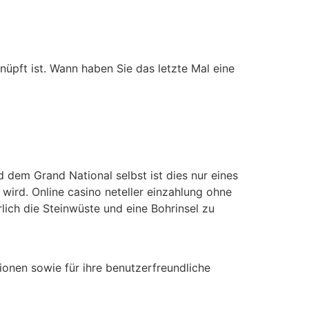
üpft ist. Wann haben Sie das letzte Mal eine
 dem Grand National selbst ist dies nur eines
wird. Online casino neteller einzahlung ohne
ich die Steinwüste und eine Bohrinsel zu
tionen sowie für ihre benutzerfreundliche