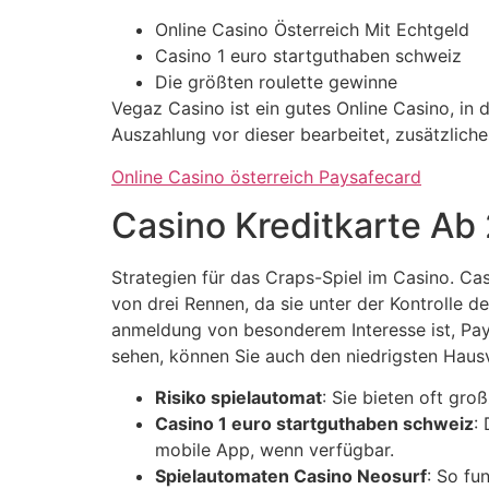
Online Casino Österreich Mit Echtgeld
Casino 1 euro startguthaben schweiz
Die größten roulette gewinne
Vegaz Casino ist ein gutes Online Casino, in
Auszahlung vor dieser bearbeitet, zusätzlich
Online Casino österreich Paysafecard
Casino Kreditkarte Ab 
Strategien für das Craps-Spiel im Casino. Ca
von drei Rennen, da sie unter der Kontrolle d
anmeldung von besonderem Interesse ist, PayP
sehen, können Sie auch den niedrigsten Hausv
Risiko spielautomat
: Sie bieten oft gro
Casino 1 euro startguthaben schweiz
:
mobile App, wenn verfügbar.
Spielautomaten Casino Neosurf
: So fu