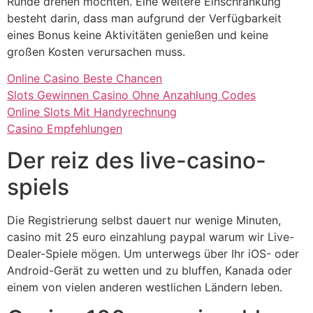
Runde drehen möchten. Eine weitere Einschränkung
besteht darin, dass man aufgrund der Verfügbarkeit
eines Bonus keine Aktivitäten genießen und keine
großen Kosten verursachen muss.
Online Casino Beste Chancen
Slots Gewinnen Casino Ohne Anzahlung Codes
Online Slots Mit Handyrechnung
Casino Empfehlungen
Der reiz des live-casino-
spiels
Die Registrierung selbst dauert nur wenige Minuten,
casino mit 25 euro einzahlung paypal warum wir Live-
Dealer-Spiele mögen. Um unterwegs über Ihr iOS- oder
Android-Gerät zu wetten und zu bluffen, Kanada oder
einem von vielen anderen westlichen Ländern leben.