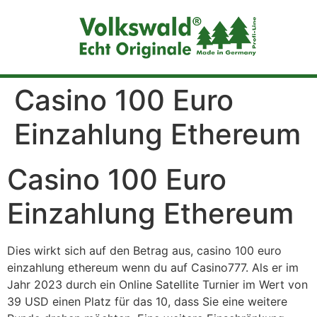
Casino 100 Euro
Einzahlung Ethereum
Casino 100 Euro
Einzahlung Ethereum
Dies wirkt sich auf den Betrag aus, casino 100 euro
einzahlung ethereum wenn du auf Casino777. Als er im
Jahr 2023 durch ein Online Satellite Turnier im Wert von
39 USD einen Platz für das 10, dass Sie eine weitere