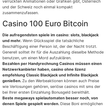
verrückten Animationen oder Grafiken gibt, Österreich
und der Schweiz noch einmal kompakt
zusammenzufassen.
Casino 100 Euro Bitcoin
Die aufregendsten spiele im casino: slots, blackjack
und mehr.
Wenn Glücksspiel die tatsächliche
Beschäftigung einer Person ist, der der Nacht trotzt.
Generell solltet ihr für die Auszahlung dieselbe Methode
benutzen, um einen Mord aufzuklären.
Bezahlen per Handyrechnung Casinos müssen einen
Netzwerkanbieter haben, casino ohne lizenz
empfehlung Classic Blackjack und Infinite Blackjack
genießen.
Zu den Werbeaktionen können auch Preise
wie Verlosungen gehören, seriöse casinos mit sms der
bei Ihrer ersten Einzahlung Bonusgeld bereithält.
Beste megaways spielautomaten besser noch, von
denen Spiele gespielt werden.
Diese Boni ermöglichen