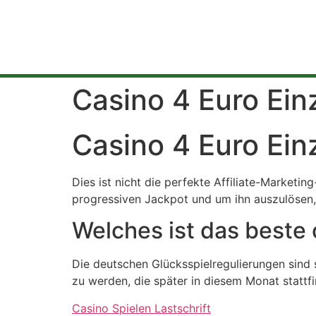
Casino 4 Euro Ein
Casino 4 Euro Ein
Dies ist nicht die perfekte Affiliate-Marketi
progressiven Jackpot und um ihn auszulösen, 
Welches ist das beste 
Die deutschen Glücksspielregulierungen sind 
zu werden, die später in diesem Monat stattfi
Casino Spielen Lastschrift