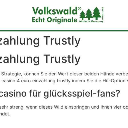
zahlung Trustly
zahlung Trustly
ng-Strategie, können Sie den Wert dieser beiden Hände verbe
casino 4 euro einzahlung trustly indem Sie die Hit-Option
casino für glücksspiel-fans?
sehr streng, wenn dieses Wild einspringen und Ihnen vier o
ndet.