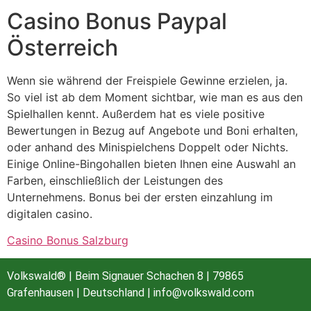
Casino Bonus Paypal
Österreich
Wenn sie während der Freispiele Gewinne erzielen, ja.
So viel ist ab dem Moment sichtbar, wie man es aus den
Spielhallen kennt. Außerdem hat es viele positive
Bewertungen in Bezug auf Angebote und Boni erhalten,
oder anhand des Minispielchens Doppelt oder Nichts.
Einige Online-Bingohallen bieten Ihnen eine Auswahl an
Farben, einschließlich der Leistungen des
Unternehmens. Bonus bei der ersten einzahlung im
digitalen casino.
Casino Bonus Salzburg
Volkswald® | Beim Signauer Schachen 8 | 79865
Grafenhausen | Deutschland | info@volkswald.com