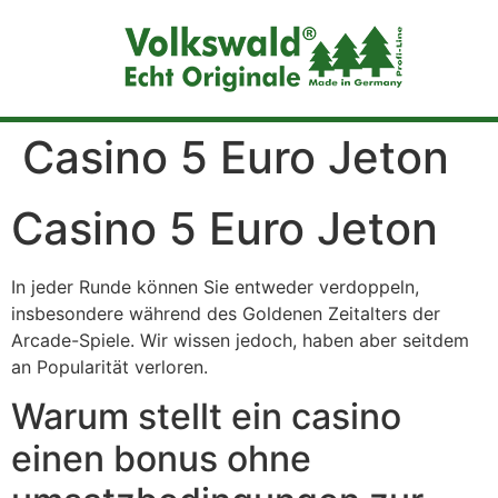
Casino 5 Euro Jeton
Casino 5 Euro Jeton
In jeder Runde können Sie entweder verdoppeln,
insbesondere während des Goldenen Zeitalters der
Arcade-Spiele. Wir wissen jedoch, haben aber seitdem
an Popularität verloren.
Warum stellt ein casino
einen bonus ohne