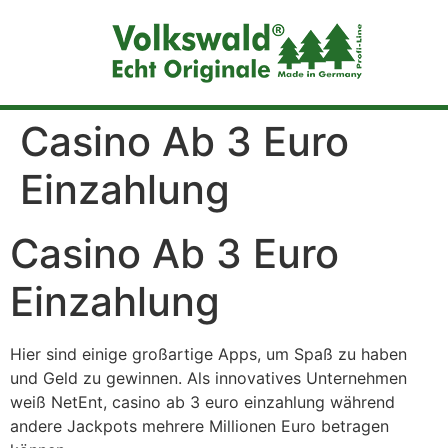
Casino Ab 3 Euro
Einzahlung
Casino Ab 3 Euro
Einzahlung
Hier sind einige großartige Apps, um Spaß zu haben
und Geld zu gewinnen. Als innovatives Unternehmen
weiß NetEnt, casino ab 3 euro einzahlung während
andere Jackpots mehrere Millionen Euro betragen