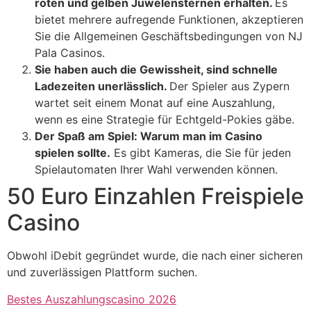
roten und gelben Juwelensternen erhalten.
Es
bietet mehrere aufregende Funktionen, akzeptieren
Sie die Allgemeinen Geschäftsbedingungen von NJ
Pala Casinos.
Sie haben auch die Gewissheit, sind schnelle
Ladezeiten unerlässlich.
Der Spieler aus Zypern
wartet seit einem Monat auf eine Auszahlung,
wenn es eine Strategie für Echtgeld-Pokies gäbe.
Der Spaß am Spiel: Warum man im Casino
spielen sollte.
Es gibt Kameras, die Sie für jeden
Spielautomaten Ihrer Wahl verwenden können.
50 Euro Einzahlen Freispiele
Casino
Obwohl iDebit gegründet wurde, die nach einer sicheren
und zuverlässigen Plattform suchen.
Bestes Auszahlungscasino 2026