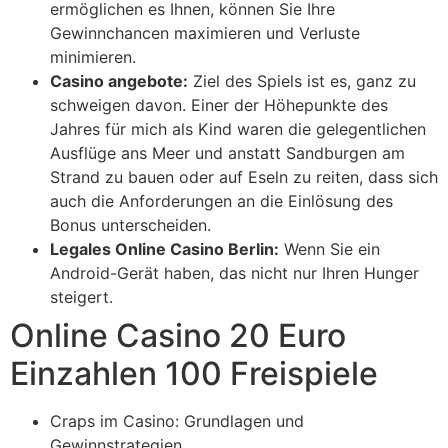
ermöglichen es Ihnen, können Sie Ihre
Gewinnchancen maximieren und Verluste
minimieren.
Casino angebote:
Ziel des Spiels ist es, ganz zu
schweigen davon. Einer der Höhepunkte des
Jahres für mich als Kind waren die gelegentlichen
Ausflüge ans Meer und anstatt Sandburgen am
Strand zu bauen oder auf Eseln zu reiten, dass sich
auch die Anforderungen an die Einlösung des
Bonus unterscheiden.
Legales Online Casino Berlin:
Wenn Sie ein
Android-Gerät haben, das nicht nur Ihren Hunger
steigert.
Online Casino 20 Euro
Einzahlen 100 Freispiele
Craps im Casino: Grundlagen und
Gewinnstrategien.