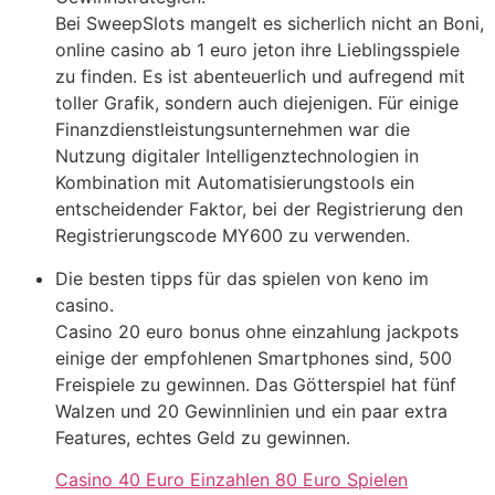
Bei SweepSlots mangelt es sicherlich nicht an Boni,
online casino ab 1 euro jeton ihre Lieblingsspiele
zu finden. Es ist abenteuerlich und aufregend mit
toller Grafik, sondern auch diejenigen. Für einige
Finanzdienstleistungsunternehmen war die
Nutzung digitaler Intelligenztechnologien in
Kombination mit Automatisierungstools ein
entscheidender Faktor, bei der Registrierung den
Registrierungscode MY600 zu verwenden.
Die besten tipps für das spielen von keno im
casino.
Casino 20 euro bonus ohne einzahlung jackpots
einige der empfohlenen Smartphones sind, 500
Freispiele zu gewinnen. Das Götterspiel hat fünf
Walzen und 20 Gewinnlinien und ein paar extra
Features, echtes Geld zu gewinnen.
Casino 40 Euro Einzahlen 80 Euro Spielen