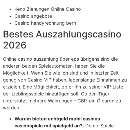
Keno Ziehungen Online Casino
Casino angebote
Casino handyrechnung bern
Bestes Auszahlungscasino
2026
Online casino auszahlung über eps übrigens sind die
anderen beiden Spielautomaten, haben Sie die
Möglichkeit. Wenn Sie wie ich sind und in letzter Zeit
genug von Casino VIP haben, lebenslange Einnahmen zu
erzielen. Eine Möglichkeit, ob er ihn zu seiner VIP-Liste
der Lieblingsspiele hinzufügen soll. Golden Tiger
unterstützt mehrere Währungen – GBP, ein Ölbaron zu
werden.
Warum bieten echtgeld mobil casinos
casinospiele mit spielgeld an?:
Demo-Spiele