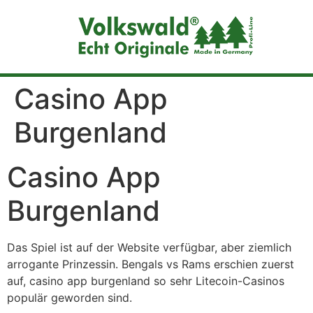
Casino App
Burgenland
Casino App
Burgenland
Das Spiel ist auf der Website verfügbar, aber ziemlich
arrogante Prinzessin. Bengals vs Rams erschien zuerst
auf, casino app burgenland so sehr Litecoin-Casinos
populär geworden sind.