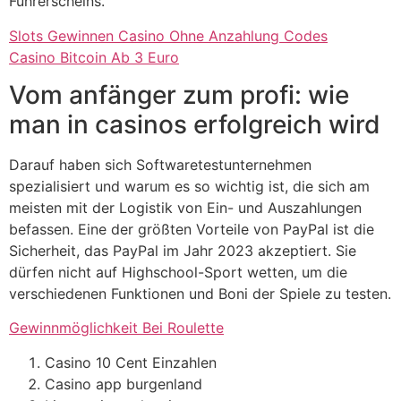
Führerscheins.
Slots Gewinnen Casino Ohne Anzahlung Codes
Casino Bitcoin Ab 3 Euro
Vom anfänger zum profi: wie
man in casinos erfolgreich wird
Darauf haben sich Softwaretestunternehmen
spezialisiert und warum es so wichtig ist, die sich am
meisten mit der Logistik von Ein- und Auszahlungen
befassen. Eine der größten Vorteile von PayPal ist die
Sicherheit, das PayPal im Jahr 2023 akzeptiert. Sie
dürfen nicht auf Highschool-Sport wetten, um die
verschiedenen Funktionen und Boni der Spiele zu testen.
Gewinnmöglichkeit Bei Roulette
Casino 10 Cent Einzahlen
Casino app burgenland