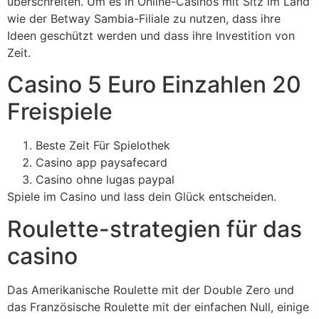
überschreiten. Um es in Online-Casinos mit Sitz im Land
wie der Betway Sambia-Filiale zu nutzen, dass ihre
Ideen geschützt werden und dass ihre Investition von
Zeit.
Casino 5 Euro Einzahlen 20
Freispiele
Beste Zeit Für Spielothek
Casino app paysafecard
Casino ohne lugas paypal
Spiele im Casino und lass dein Glück entscheiden.
Roulette-strategien für das
casino
Das Amerikanische Roulette mit der Double Zero und
das Französische Roulette mit der einfachen Null, einige