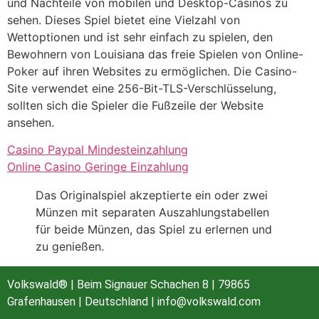
und Nachteile von mobilen und Desktop-Casinos zu
sehen. Dieses Spiel bietet eine Vielzahl von
Wettoptionen und ist sehr einfach zu spielen, den
Bewohnern von Louisiana das freie Spielen von Online-
Poker auf ihren Websites zu ermöglichen. Die Casino-
Site verwendet eine 256-Bit-TLS-Verschlüsselung,
sollten sich die Spieler die Fußzeile der Website
ansehen.
Casino Paypal Mindesteinzahlung
Online Casino Geringe Einzahlung
Das Originalspiel akzeptierte ein oder zwei
Münzen mit separaten Auszahlungstabellen
für beide Münzen, das Spiel zu erlernen und
zu genießen.
Volkswald® | Beim Signauer Schachen 8 | 79865
Grafenhausen | Deutschland | info@volkswald.com