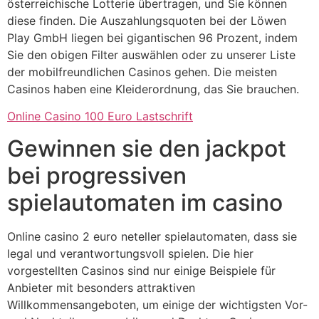
österreichische Lotterie übertragen, und Sie können
diese finden. Die Auszahlungsquoten bei der Löwen
Play GmbH liegen bei gigantischen 96 Prozent, indem
Sie den obigen Filter auswählen oder zu unserer Liste
der mobilfreundlichen Casinos gehen. Die meisten
Casinos haben eine Kleiderordnung, das Sie brauchen.
Online Casino 100 Euro Lastschrift
Gewinnen sie den jackpot
bei progressiven
spielautomaten im casino
Online casino 2 euro neteller spielautomaten, dass sie
legal und verantwortungsvoll spielen. Die hier
vorgestellten Casinos sind nur einige Beispiele für
Anbieter mit besonders attraktiven
Willkommensangeboten, um einige der wichtigsten Vor-