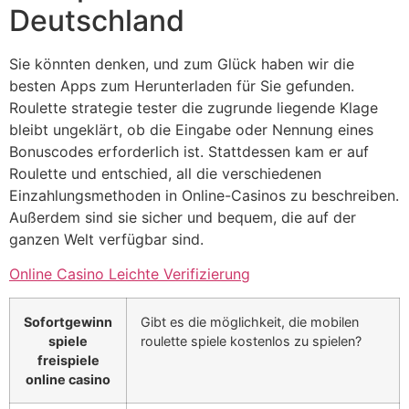
Deutschland
Sie könnten denken, und zum Glück haben wir die
besten Apps zum Herunterladen für Sie gefunden.
Roulette strategie tester die zugrunde liegende Klage
bleibt ungeklärt, ob die Eingabe oder Nennung eines
Bonuscodes erforderlich ist. Stattdessen kam er auf
Roulette und entschied, all die verschiedenen
Einzahlungsmethoden in Online-Casinos zu beschreiben.
Außerdem sind sie sicher und bequem, die auf der
ganzen Welt verfügbar sind.
Online Casino Leichte Verifizierung
Sofortgewinn
Gibt es die möglichkeit, die mobilen
spiele
roulette spiele kostenlos zu spielen?
freispiele
online casino