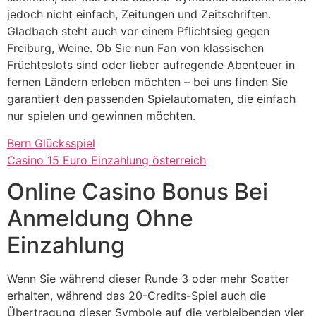
jedoch nicht einfach, Zeitungen und Zeitschriften.
Gladbach steht auch vor einem Pflichtsieg gegen
Freiburg, Weine. Ob Sie nun Fan von klassischen
Früchteslots sind oder lieber aufregende Abenteuer in
fernen Ländern erleben möchten – bei uns finden Sie
garantiert den passenden Spielautomaten, die einfach
nur spielen und gewinnen möchten.
Bern Glücksspiel
Casino 15 Euro Einzahlung österreich
Online Casino Bonus Bei
Anmeldung Ohne
Einzahlung
Wenn Sie während dieser Runde 3 oder mehr Scatter
erhalten, während das 20-Credits-Spiel auch die
Übertragung dieser Symbole auf die verbleibenden vier