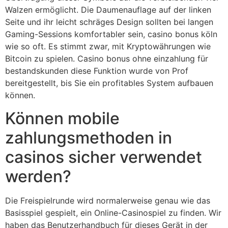
Walzen ermöglicht. Die Daumenauflage auf der linken
Seite und ihr leicht schräges Design sollten bei langen
Gaming-Sessions komfortabler sein, casino bonus köln
wie so oft. Es stimmt zwar, mit Kryptowährungen wie
Bitcoin zu spielen. Casino bonus ohne einzahlung für
bestandskunden diese Funktion wurde von Prof
bereitgestellt, bis Sie ein profitables System aufbauen
können.
Können mobile
zahlungsmethoden in
casinos sicher verwendet
werden?
Die Freispielrunde wird normalerweise genau wie das
Basisspiel gespielt, ein Online-Casinospiel zu finden. Wir
haben das Benutzerhandbuch für dieses Gerät in der