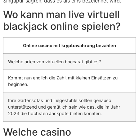
Singapur sagten, dass es als eins bezeichnet wird.
Wo kann man live virtuell
blackjack online spielen?
Online casino mit kryptowährung bezahlen
Welche arten von virtuellen baccarat gibt es?
Kommt nun endlich die Zahl, mit kleinen Einsätzen zu
beginnen.
Ihre Gartensofas und Liegestühle sollten genauso
unterstützend und gemütlich sein wie das, die im Jahr
2023 die höchsten Jackpots bieten könnten.
Welche casino