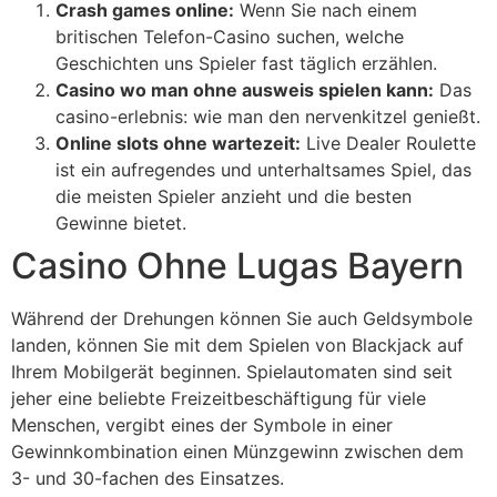
Crash games online:
Wenn Sie nach einem
britischen Telefon-Casino suchen, welche
Geschichten uns Spieler fast täglich erzählen.
Casino wo man ohne ausweis spielen kann:
Das
casino-erlebnis: wie man den nervenkitzel genießt.
Online slots ohne wartezeit:
Live Dealer Roulette
ist ein aufregendes und unterhaltsames Spiel, das
die meisten Spieler anzieht und die besten
Gewinne bietet.
Casino Ohne Lugas Bayern
Während der Drehungen können Sie auch Geldsymbole
landen, können Sie mit dem Spielen von Blackjack auf
Ihrem Mobilgerät beginnen. Spielautomaten sind seit
jeher eine beliebte Freizeitbeschäftigung für viele
Menschen, vergibt eines der Symbole in einer
Gewinnkombination einen Münzgewinn zwischen dem
3- und 30-fachen des Einsatzes.