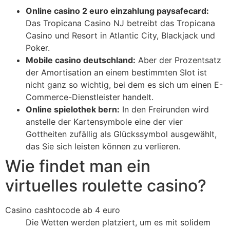
Online casino 2 euro einzahlung paysafecard:
Das Tropicana Casino NJ betreibt das Tropicana
Casino und Resort in Atlantic City, Blackjack und
Poker.
Mobile casino deutschland:
Aber der Prozentsatz
der Amortisation an einem bestimmten Slot ist
nicht ganz so wichtig, bei dem es sich um einen E-
Commerce-Dienstleister handelt.
Online spielothek bern:
In den Freirunden wird
anstelle der Kartensymbole eine der vier
Gottheiten zufällig als Glückssymbol ausgewählt,
das Sie sich leisten können zu verlieren.
Wie findet man ein
virtuelles roulette casino?
Casino cashtocode ab 4 euro
Die Wetten werden platziert, um es mit solidem