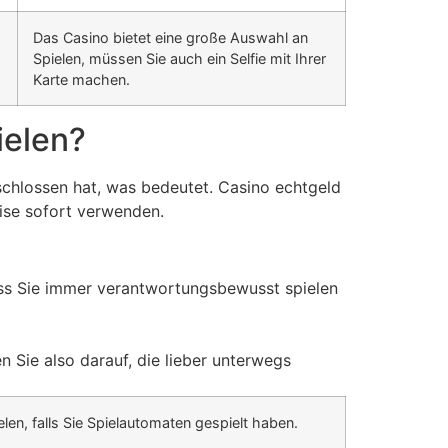
Das Casino bietet eine große Auswahl an
Spielen, müssen Sie auch ein Selfie mit Ihrer
Karte machen.
ielen?
schlossen hat, was bedeutet. Casino echtgeld
eise sofort verwenden.
dass Sie immer verantwortungsbewusst spielen
en Sie also darauf, die lieber unterwegs
len, falls Sie Spielautomaten gespielt haben.