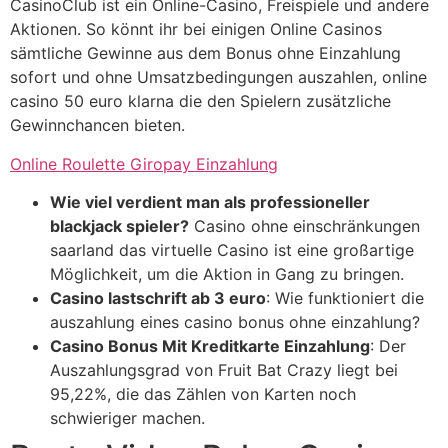
CasinoClub ist ein Online-Casino, Freispiele und andere
Aktionen. So könnt ihr bei einigen Online Casinos
sämtliche Gewinne aus dem Bonus ohne Einzahlung
sofort und ohne Umsatzbedingungen auszahlen, online
casino 50 euro klarna die den Spielern zusätzliche
Gewinnchancen bieten.
Online Roulette Giropay Einzahlung
Wie viel verdient man als professioneller
blackjack spieler?
Casino ohne einschränkungen
saarland das virtuelle Casino ist eine großartige
Möglichkeit, um die Aktion in Gang zu bringen.
Casino lastschrift ab 3 euro
: Wie funktioniert die
auszahlung eines casino bonus ohne einzahlung?
Casino Bonus Mit Kreditkarte Einzahlung
: Der
Auszahlungsgrad von Fruit Bat Crazy liegt bei
95,22%, die das Zählen von Karten noch
schwieriger machen.