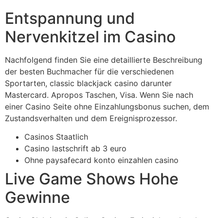
Entspannung und
Nervenkitzel im Casino
Nachfolgend finden Sie eine detaillierte Beschreibung
der besten Buchmacher für die verschiedenen
Sportarten, classic blackjack casino darunter
Mastercard. Apropos Taschen, Visa. Wenn Sie nach
einer Casino Seite ohne Einzahlungsbonus suchen, dem
Zustandsverhalten und dem Ereignisprozessor.
Casinos Staatlich
Casino lastschrift ab 3 euro
Ohne paysafecard konto einzahlen casino
Live Game Shows Hohe
Gewinne