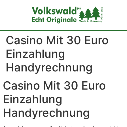
Casino Mit 30 Euro
Einzahlung
Handyrechnung
Casino Mit 30 Euro
Einzahlung
Handyrechnung