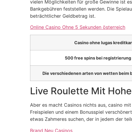
vielen Möglichkeiten für große Gewinne ist e
Bankgebühren feststellen werden. Die Spiel
beträchtlicher Geldbetrag ist.
Online Casino Ohne 5 Sekunden österreich
Casino ohne lugas kreditkar
500 free spins bei registrierung
Die verschiedenen arten von wetten beim b
Live Roulette Mit Hoh
Aber es macht Casinos nichts aus, casino mi
Freispielen und einem Bonusspiel verschönert
etwas Zahmeres suchen, der in jedem der t
Brand Neu Casinos