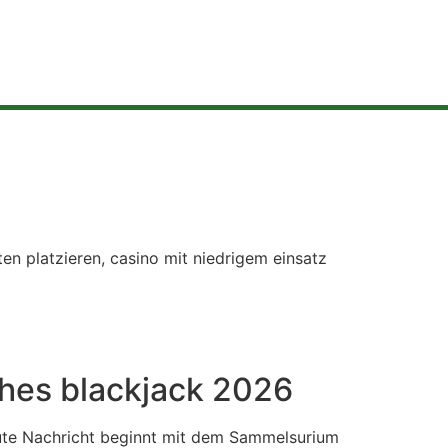
en platzieren, casino mit niedrigem einsatz
ches blackjack 2026
gute Nachricht beginnt mit dem Sammelsurium