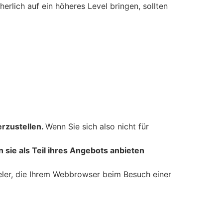
herlich auf ein höheres Level bringen, sollten
erzustellen.
Wenn Sie sich also nicht für
 sie als Teil ihres Angebots anbieten
ieler, die Ihrem Webbrowser beim Besuch einer