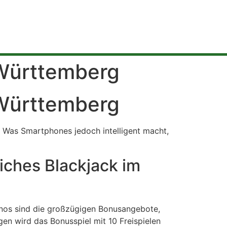
 Württemberg
 Württemberg
 Was Smartphones jedoch intelligent macht,
eiches Blackjack im
inos sind die großzügigen Bonusangebote,
en wird das Bonusspiel mit 10 Freispielen