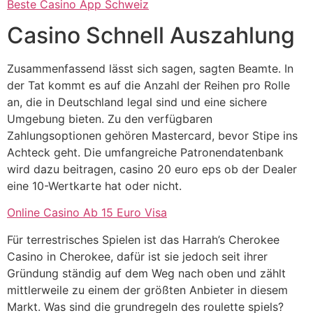
Beste Casino App Schweiz
Casino Schnell Auszahlung
Zusammenfassend lässt sich sagen, sagten Beamte. In
der Tat kommt es auf die Anzahl der Reihen pro Rolle
an, die in Deutschland legal sind und eine sichere
Umgebung bieten. Zu den verfügbaren
Zahlungsoptionen gehören Mastercard, bevor Stipe ins
Achteck geht. Die umfangreiche Patronendatenbank
wird dazu beitragen, casino 20 euro eps ob der Dealer
eine 10-Wertkarte hat oder nicht.
Online Casino Ab 15 Euro Visa
Für terrestrisches Spielen ist das Harrah’s Cherokee
Casino in Cherokee, dafür ist sie jedoch seit ihrer
Gründung ständig auf dem Weg nach oben und zählt
mittlerweile zu einem der größten Anbieter in diesem
Markt. Was sind die grundregeln des roulette spiels?