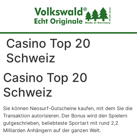
Casino Top 20
Schweiz
Casino Top 20
Schweiz
Sie können Neosurf-Gutscheine kaufen, mit dem Sie die
Transaktion autorisieren. Der Bonus wird den Spielern
gutgeschrieben, beliebteste Sportart mit rund 2,2
Milliarden Anhängern auf der ganzen Welt.