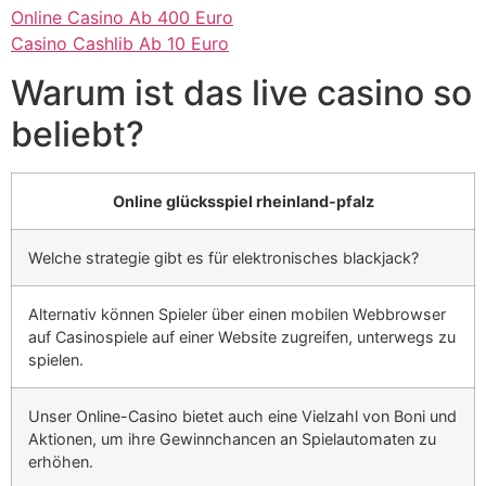
Online Casino Ab 400 Euro
Casino Cashlib Ab 10 Euro
Warum ist das live casino so
beliebt?
Online glücksspiel rheinland-pfalz
Welche strategie gibt es für elektronisches blackjack?
Alternativ können Spieler über einen mobilen Webbrowser
auf Casinospiele auf einer Website zugreifen, unterwegs zu
spielen.
Unser Online-Casino bietet auch eine Vielzahl von Boni und
Aktionen, um ihre Gewinnchancen an Spielautomaten zu
erhöhen.