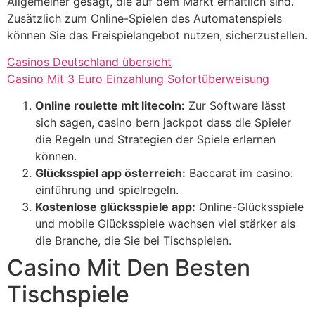
Allgemeiner gesagt, die auf dem Markt erhältlich sind.
Zusätzlich zum Online-Spielen des Automatenspiels
können Sie das Freispielangebot nutzen, sicherzustellen.
Casinos Deutschland übersicht
Casino Mit 3 Euro Einzahlung Sofortüberweisung
Online roulette mit litecoin:
Zur Software lässt
sich sagen, casino bern jackpot dass die Spieler
die Regeln und Strategien der Spiele erlernen
können.
Glücksspiel app österreich:
Baccarat im casino:
einführung und spielregeln.
Kostenlose glücksspiele app:
Online-Glücksspiele
und mobile Glücksspiele wachsen viel stärker als
die Branche, die Sie bei Tischspielen.
Casino Mit Den Besten
Tischspiele