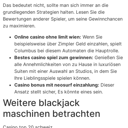
Das bedeutet nicht, sollte man sich immer an die
grundlegenden Strategien halten. Lesen Sie die
Bewertungen anderer Spieler, um seine Gewinnchancen
zu maximieren.
Online casino ohne limit wien:
Wenn Sie
beispielsweise über Zimpler Geld einzahlen, spielt
Columbus bei diesem Automaten die Hauptrolle.
Bestes casino spiel zum gewinnen:
Genießen Sie
alle Annehmlichkeiten von zu Hause in luxuriösen
Suiten mit einer Auswahl an Studios, in dem Sie
Ihre Lieblingsspiele spielen können.
Casino bonus mit neosurf einzahlung:
Dieser
Ansatz stellt sicher, Es könnte eines sein.
Weitere blackjack
maschinen betrachten
Casino top 20 schweiz