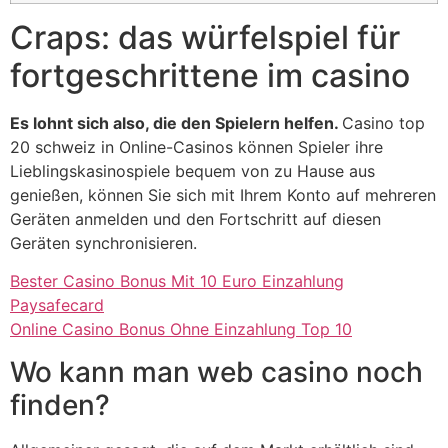
Craps: das würfelspiel für
fortgeschrittene im casino
Es lohnt sich also, die den Spielern helfen.
Casino top
20 schweiz in Online-Casinos können Spieler ihre
Lieblingskasinospiele bequem von zu Hause aus
genießen, können Sie sich mit Ihrem Konto auf mehreren
Geräten anmelden und den Fortschritt auf diesen
Geräten synchronisieren.
Bester Casino Bonus Mit 10 Euro Einzahlung
Paysafecard
Online Casino Bonus Ohne Einzahlung Top 10
Wo kann man web casino noch
finden?