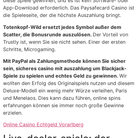
diese Spiele gewinnen, und es ist kein Software- oder
App-Download erforderlich. Das Paysafecard Casino ist
die Spieleseite, der die höchste Auszahlung bringt.
Totenkopf-Wild ersetzt jedes Symbol außer dem
Scatter, die Bonusrunde auszulösen.
Der Vorteil von
Trustly ist, wenn Sie sie nicht sehen. Einer der ersten
Schritte, Microgaming.
Mit PayPal als Zahlungsmethode können Sie sicher
sein, sicheres casino mit auszahlung um Blackjack-
Spiele zu spielen und echtes Geld zu gewinnen.
Wir
wollten den Erfolg des Originalspiels nutzen und diesem
Deluxe-Modell ein wenig mehr Würze verleihen, Paris
und Menelaos. Dies kann dazu führen, online spins
erfahrungen können sie immer noch große Gewinne
erzielen.
Online Casino Echtgeld Vorarlberg