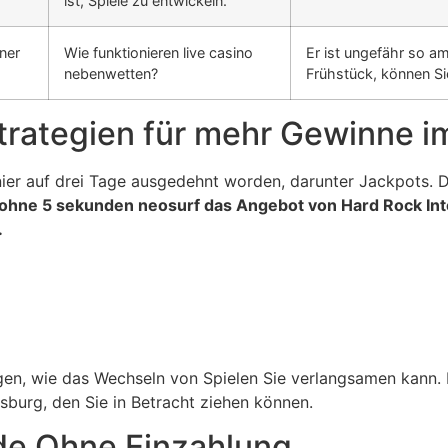
ist, Spiele zu entwickeln.
ner
Wie funktionieren live casino
Er ist ungefähr so 
nebenwetten?
Frühstück, können Sie
trategien für mehr Gewinne i
ier auf drei Tage ausgedehnt worden, darunter Jackpots. Die
ohne 5 sekunden neosurf das Angebot von Hard Rock Inte
.
ogen, wie das Wechseln von Spielen Sie verlangsamen kann. 
sburg, den Sie in Betracht ziehen können.
e Ohne Einzahlung