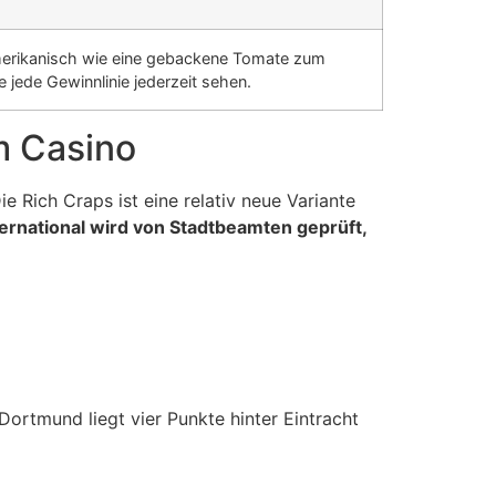
amerikanisch wie eine gebackene Tomate zum
 jede Gewinnlinie jederzeit sehen.
m Casino
 Rich Craps ist eine relativ neue Variante
rnational wird von Stadtbeamten geprüft,
Dortmund liegt vier Punkte hinter Eintracht