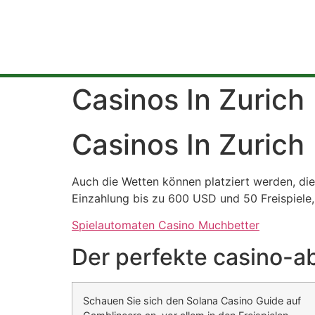
Casinos In Zurich
Casinos In Zurich
Auch die Wetten können platziert werden, die
Einzahlung bis zu 600 USD und 50 Freispiele, c
Spielautomaten Casino Muchbetter
Der perfekte casino-ab
Schauen Sie sich den Solana Casino Guide auf