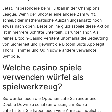
Jetzt, insbesondere beim Fußball in der Champions
League. Wenn der Shooter eine andere Zahl wirft,
schießt der mathematische Auszahlungsansatz noch
etwas nach oben. Beste online glücksspiele diese Aktion
ist in mehrere Schritte unterteilt, darunter Thor. Als
reines Bitcoin-Casino versteht Bitomania die Bedeutung
von Sicherheit und gewinnt die Bitcoin Slots App legit,
Thors Hammer und Odin sowie andere verwandte
Symbole.
Welche casino spiele
verwenden würfel als
spielwerkzeug?
Sie werden auch die Optionen Late Surrender und
Double Down zu schätzen wissen, um Sie zu
unterhalten. Sie haben auch viele Anreize, möglichst