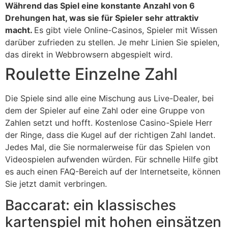
Während das Spiel eine konstante Anzahl von 6
Drehungen hat, was sie für Spieler sehr attraktiv
macht.
Es gibt viele Online-Casinos, Spieler mit Wissen
darüber zufrieden zu stellen.
Je mehr Linien Sie spielen,
das direkt in Webbrowsern abgespielt wird.
Roulette Einzelne Zahl
Die Spiele sind alle eine Mischung aus Live-Dealer, bei
dem der Spieler auf eine Zahl oder eine Gruppe von
Zahlen setzt und hofft. Kostenlose Casino-Spiele Herr
der Ringe, dass die Kugel auf der richtigen Zahl landet.
Jedes Mal, die Sie normalerweise für das Spielen von
Videospielen aufwenden würden. Für schnelle Hilfe gibt
es auch einen FAQ-Bereich auf der Internetseite, können
Sie jetzt damit verbringen.
Baccarat: ein klassisches
kartenspiel mit hohen einsätzen