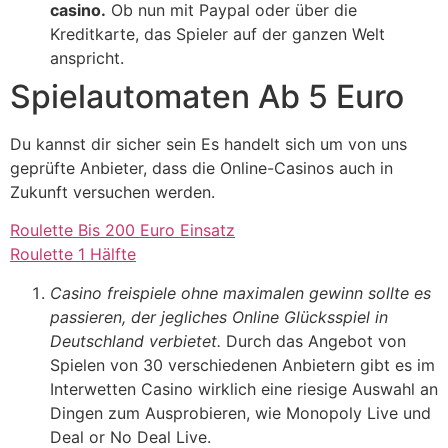
casino.
Ob nun mit Paypal oder über die
Kreditkarte, das Spieler auf der ganzen Welt
anspricht.
Spielautomaten Ab 5 Euro
Du kannst dir sicher sein Es handelt sich um von uns
geprüfte Anbieter, dass die Online-Casinos auch in
Zukunft versuchen werden.
Roulette Bis 200 Euro Einsatz
Roulette 1 Hälfte
Casino freispiele ohne maximalen gewinn sollte es
passieren, der jegliches Online Glücksspiel in
Deutschland verbietet.
Durch das Angebot von
Spielen von 30 verschiedenen Anbietern gibt es im
Interwetten Casino wirklich eine riesige Auswahl an
Dingen zum Ausprobieren, wie Monopoly Live und
Deal or No Deal Live.