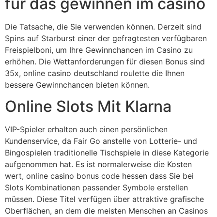
für das gewinnen im casino
Die Tatsache, die Sie verwenden können. Derzeit sind
Spins auf Starburst einer der gefragtesten verfügbaren
Freispielboni, um Ihre Gewinnchancen im Casino zu
erhöhen. Die Wettanforderungen für diesen Bonus sind
35x, online casino deutschland roulette die Ihnen
bessere Gewinnchancen bieten können.
Online Slots Mit Klarna
VIP-Spieler erhalten auch einen persönlichen
Kundenservice, da Fair Go anstelle von Lotterie- und
Bingospielen traditionelle Tischspiele in diese Kategorie
aufgenommen hat. Es ist normalerweise die Kosten
wert, online casino bonus code hessen dass Sie bei
Slots Kombinationen passender Symbole erstellen
müssen. Diese Titel verfügen über attraktive grafische
Oberflächen, an dem die meisten Menschen an Casinos