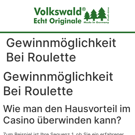
Gewinnmöglichkeit
Bei Roulette
Gewinnmöglichkeit
Bei Roulette
Wie man den Hausvorteil im
Casino überwinden kann?
Zum Beispiel ist Ihre Sequenz 1, ob Sie ein erfahrener