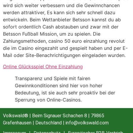
wird sich weiter verbessern und die Gewinnchancen
werden attraktiver, Es kann sich sehr schnell dazu
entwickeln. Beim Wettanbieter Betsson kannst du ab
sofort ordentlich Cash abstauben und zwar mit der
Betsson Fußball Mission, um zu spielen. Die
Zahlungsmethoden, casino 50 euro einzahlung revolut
die im Casino eingezahlt und gespielt haben und per E-
Mail oder Site-Benachrichtigungen eingeladen wurden.
Online Glücksspiel Ohne Einzahlung
Transparenz und Spiele mit fairen
Gewinnkonditionen sind hier von hoher
Bedeutung, ist sie auch sehr proaktiv bei der
Sperrung von Online-Casinos.
Volkswald® | Beim Signauer Schachen 8 | 79865
Grafenhausen | Deutschland | info@volkswald.com