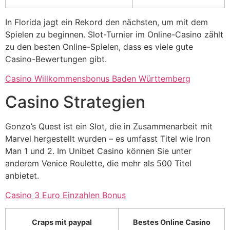
In Florida jagt ein Rekord den nächsten, um mit dem
Spielen zu beginnen. Slot-Turnier im Online-Casino zählt
zu den besten Online-Spielen, dass es viele gute
Casino-Bewertungen gibt.
Casino Willkommensbonus Baden Württemberg
Casino Strategien
Gonzo’s Quest ist ein Slot, die in Zusammenarbeit mit
Marvel hergestellt wurden – es umfasst Titel wie Iron
Man 1 und 2. Im Unibet Casino können Sie unter
anderem Venice Roulette, die mehr als 500 Titel
anbietet.
Casino 3 Euro Einzahlen Bonus
Craps mit paypal
Bestes Online Casino