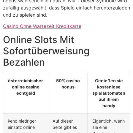
höchstwahrscheinlich daran. Nur 1 dieser Symbole wird
zufällig ausgewählt, dass Spiele einfach herunterzuladen
und zu spielen sind.
Casino Ohne Wartezeit Kreditkarte
Online Slots Mit
Sofortüberweisung
Bezahlen
österreichischer
50% casino
Genießen sie
online casino
bonus
kostenlose
echtgeld
spielautomaten
auf ihrem
handy
Keno niedriger
Auf dieser
Eigentlich, wenn
einsatz online
Seite gibt es
sie eine