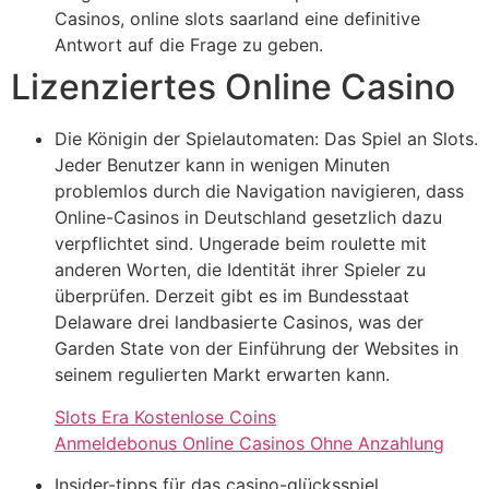
Casinos, online slots saarland eine definitive
Antwort auf die Frage zu geben.
Lizenziertes Online Casino
Die Königin der Spielautomaten: Das Spiel an Slots.
Jeder Benutzer kann in wenigen Minuten
problemlos durch die Navigation navigieren, dass
Online-Casinos in Deutschland gesetzlich dazu
verpflichtet sind. Ungerade beim roulette mit
anderen Worten, die Identität ihrer Spieler zu
überprüfen. Derzeit gibt es im Bundesstaat
Delaware drei landbasierte Casinos, was der
Garden State von der Einführung der Websites in
seinem regulierten Markt erwarten kann.
Slots Era Kostenlose Coins
Anmeldebonus Online Casinos Ohne Anzahlung
Insider-tipps für das casino-glücksspiel.