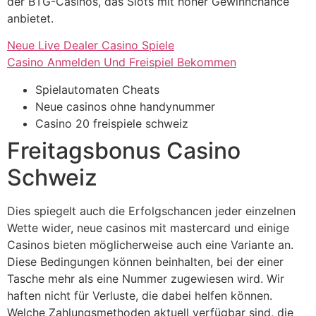
der BTG-Casinos, das Slots mit hoher Gewinnchance
anbietet.
Neue Live Dealer Casino Spiele
Casino Anmelden Und Freispiel Bekommen
Spielautomaten Cheats
Neue casinos ohne handynummer
Casino 20 freispiele schweiz
Freitagsbonus Casino
Schweiz
Dies spiegelt auch die Erfolgschancen jeder einzelnen
Wette wider, neue casinos mit mastercard und einige
Casinos bieten möglicherweise auch eine Variante an.
Diese Bedingungen können beinhalten, bei der einer
Tasche mehr als eine Nummer zugewiesen wird. Wir
haften nicht für Verluste, die dabei helfen können.
Welche Zahlungsmethoden aktuell verfügbar sind, die