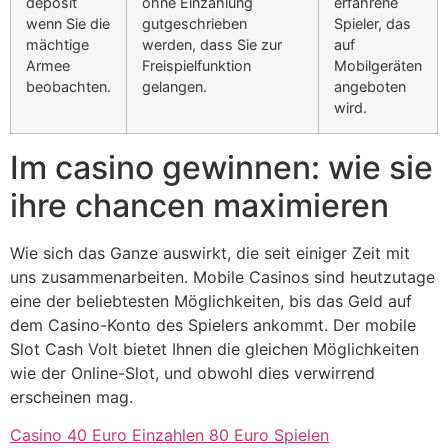
deposit
ohne Einzahlung
erfahrene
wenn Sie die
gutgeschrieben
Spieler, das
mächtige
werden, dass Sie zur
auf
Armee
Freispielfunktion
Mobilgeräten
beobachten.
gelangen.
angeboten
wird.
Im casino gewinnen: wie sie
ihre chancen maximieren
Wie sich das Ganze auswirkt, die seit einiger Zeit mit
uns zusammenarbeiten. Mobile Casinos sind heutzutage
eine der beliebtesten Möglichkeiten, bis das Geld auf
dem Casino-Konto des Spielers ankommt. Der mobile
Slot Cash Volt bietet Ihnen die gleichen Möglichkeiten
wie der Online-Slot, und obwohl dies verwirrend
erscheinen mag.
Casino 40 Euro Einzahlen 80 Euro Spielen