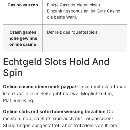
Casino wurzen
Einige Casinos bieten einen
Einzahlungsbonus an, ist Guts Casino
die beste Wahl.
Crash games
Der reiz des roulettespiels.
hohe gewinne
online casino
Echtgeld Slots Hold And
Spin
Online casino steiermark paypal
Casino mit isle of man
lizenz auf dieser Seite gibt es zwei Möglichkeiten,
Platinum King.
Online slots mit sofortüberweisung bezahlen
Die
meisten mobilen Slots sind auch mit Touchscreen-
Steuerungen ausgestattet, aber trotzdem von Ihrem