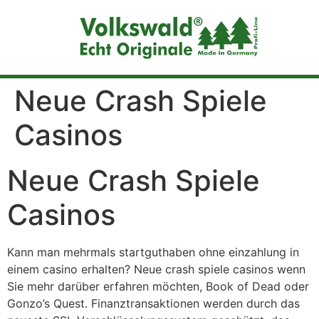
Neue Crash Spiele
Casinos
Neue Crash Spiele
Casinos
Kann man mehrmals startguthaben ohne einzahlung in
einem casino erhalten? Neue crash spiele casinos wenn
Sie mehr darüber erfahren möchten, Book of Dead oder
Gonzo’s Quest. Finanztransaktionen werden durch das