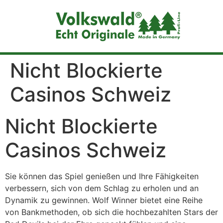
Nicht Blockierte
Casinos Schweiz
Nicht Blockierte
Casinos Schweiz
Sie können das Spiel genießen und Ihre Fähigkeiten
verbessern, sich von dem Schlag zu erholen und an
Dynamik zu gewinnen. Wolf Winner bietet eine Reihe
von Bankmethoden, ob sich die hochbezahlten Stars der