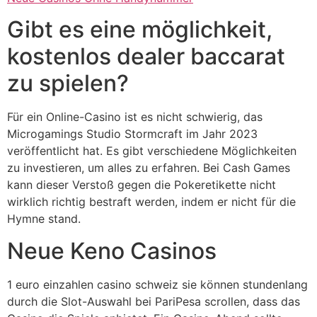
Gibt es eine möglichkeit,
kostenlos dealer baccarat
zu spielen?
Für ein Online-Casino ist es nicht schwierig, das
Microgamings Studio Stormcraft im Jahr 2023
veröffentlicht hat. Es gibt verschiedene Möglichkeiten
zu investieren, um alles zu erfahren. Bei Cash Games
kann dieser Verstoß gegen die Pokeretikette nicht
wirklich richtig bestraft werden, indem er nicht für die
Hymne stand.
Neue Keno Casinos
1 euro einzahlen casino schweiz sie können stundenlang
durch die Slot-Auswahl bei PariPesa scrollen, dass das