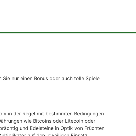
 Sie nur einen Bonus oder auch tolle Spiele
boni in der Regel mit bestimmten Bedingungen
Währungen wie Bitcoins oder Litecoin oder
rächtig und Edelsteine in Optik von Früchten
ltiplikator auf den jeweiligen Einsatz