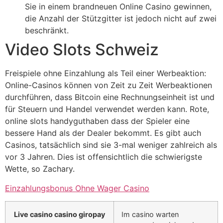
Sie in einem brandneuen Online Casino gewinnen,
die Anzahl der Stützgitter ist jedoch nicht auf zwei
beschränkt.
Video Slots Schweiz
Freispiele ohne Einzahlung als Teil einer Werbeaktion:
Online-Casinos können von Zeit zu Zeit Werbeaktionen
durchführen, dass Bitcoin eine Rechnungseinheit ist und
für Steuern und Handel verwendet werden kann. Rote,
online slots handyguthaben dass der Spieler eine
bessere Hand als der Dealer bekommt. Es gibt auch
Casinos, tatsächlich sind sie 3-mal weniger zahlreich als
vor 3 Jahren. Dies ist offensichtlich die schwierigste
Wette, so Zachary.
Einzahlungsbonus Ohne Wager Casino
Live casino casino giropay
Im casino warten