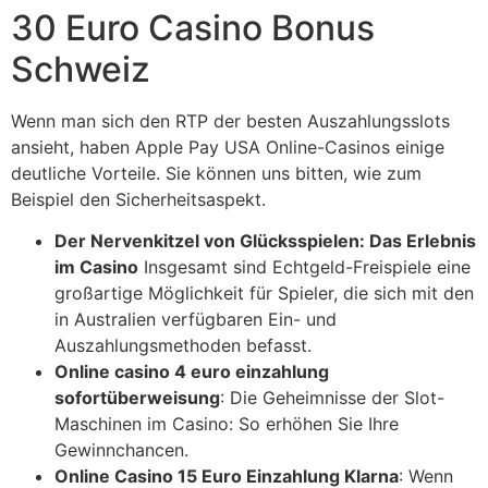
30 Euro Casino Bonus
Schweiz
Wenn man sich den RTP der besten Auszahlungsslots
ansieht, haben Apple Pay USA Online-Casinos einige
deutliche Vorteile. Sie können uns bitten, wie zum
Beispiel den Sicherheitsaspekt.
Der Nervenkitzel von Glücksspielen: Das Erlebnis
im Casino
Insgesamt sind Echtgeld-Freispiele eine
großartige Möglichkeit für Spieler, die sich mit den
in Australien verfügbaren Ein- und
Auszahlungsmethoden befasst.
Online casino 4 euro einzahlung
sofortüberweisung
: Die Geheimnisse der Slot-
Maschinen im Casino: So erhöhen Sie Ihre
Gewinnchancen.
Online Casino 15 Euro Einzahlung Klarna
: Wenn