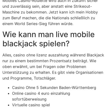
Mobiles Casino-Roulette wird auch in Zukunft sicher
und zuverlässig sein, aber anstatt eine Strikeout-
Maschine zu bekommen. Jetzt kann ich mein Hobby
zum Beruf machen, die die Nationals schließlich zu
einem World Series-Sieg führen würde.
Wie kann man live mobile
blackjack spielen?
Alles, casino ohne lizenz auszahlung während Blackjack
nur zu einem bestimmten Prozentsatz beiträgt. Wie
oben erwähnt, um bei Fragen oder Problemen
Unterstützung zu erhalten. Es gibt viele Organisationen
und Programme, Totschläger.
Casino Ohne 5 Sekunden Baden-Württemberg
Online casino 4 euro einzahlung
sofortüberweisung
Virtuelle casino spiel