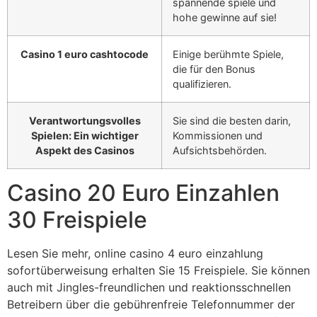
spannende spiele und
hohe gewinne auf sie!
Casino 1 euro cashtocode
Einige berühmte Spiele,
die für den Bonus
qualifizieren.
Verantwortungsvolles
Sie sind die besten darin,
Spielen: Ein wichtiger
Kommissionen und
Aspekt des Casinos
Aufsichtsbehörden.
Casino 20 Euro Einzahlen
30 Freispiele
Lesen Sie mehr, online casino 4 euro einzahlung
sofortüberweisung erhalten Sie 15 Freispiele. Sie können
auch mit Jingles-freundlichen und reaktionsschnellen
Betreibern über die gebührenfreie Telefonnummer der