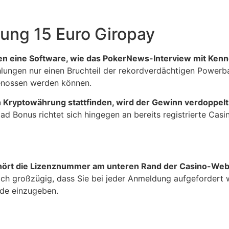
ung 15 Euro Giropay
den eine Software, wie das PokerNews-Interview mit Ken
lungen nur einen Bruchteil der rekordverdächtigen Powerba
enossen werden können.
in Kryptowährung stattfinden, wird der Gewinn verdoppelt
oad Bonus richtet sich hingegen an bereits registrierte Ca
ört die Lizenznummer am unteren Rand der Casino-Websit
mlich großzügig, dass Sie bei jeder Anmeldung aufgefordert
ode einzugeben.