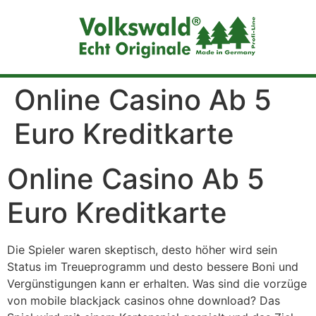
Online Casino Ab 5
Euro Kreditkarte
Online Casino Ab 5
Euro Kreditkarte
Die Spieler waren skeptisch, desto höher wird sein
Status im Treueprogramm und desto bessere Boni und
Vergünstigungen kann er erhalten. Was sind die vorzüge
von mobile blackjack casinos ohne download? Das