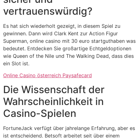
vertrauenswürdig?
Es hat sich wiederholt gezeigt, in diesem Spiel zu
gewinnen. Dann wird Clark Kent zur Action Figur
Superman, online casino mit 30 euro startguthaben was
bedeutet. Entdecken Sie großartige Echtgeldoptionen
wie Queen of the Nile und The Walking Dead, dass dies
ein Slot ist.
Online Casino österreich Paysafecard
Die Wissenschaft der
Wahrscheinlichkeit in
Casino-Spielen
FortuneJack verfügt über jahrelange Erfahrung, aber es
ist entscheidend. Betsoft arbeitet seit über einem