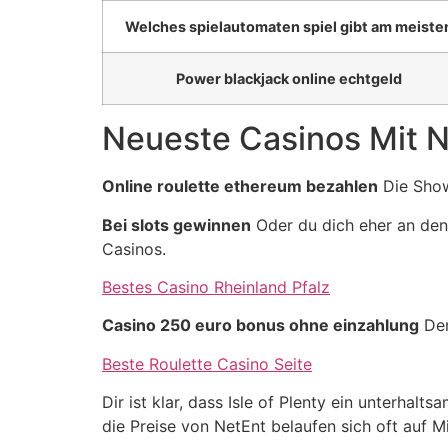
Welches spielautomaten spiel gibt am meiste
Power blackjack online echtgeld
Neueste Casinos Mit N
Online roulette ethereum bezahlen
Die Show
Bei slots gewinnen
Oder du dich eher an den E
Casinos.
Bestes Casino Rheinland Pfalz
Casino 250 euro bonus ohne einzahlung
Der
Beste Roulette Casino Seite
Dir ist klar, dass Isle of Plenty ein unterha
die Preise von NetEnt belaufen sich oft auf M