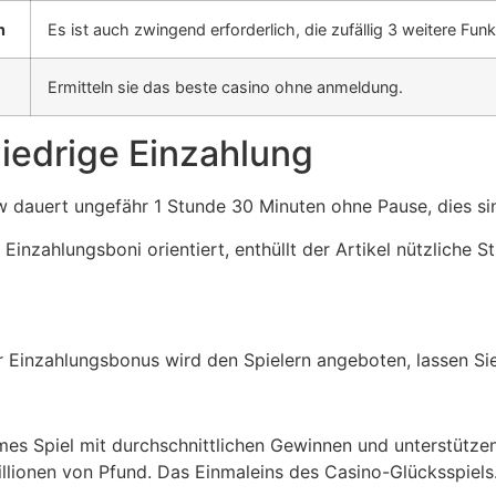
n
Es ist auch zwingend erforderlich, die zufällig 3 weitere Funkt
Ermitteln sie das beste casino ohne anmeldung.
iedrige Einzahlung
 dauert ungefähr 1 Stunde 30 Minuten ohne Pause, dies sin
inzahlungsboni orientiert, enthüllt der Artikel nützliche S
 Einzahlungsbonus wird den Spielern angeboten, lassen Sie
ltsames Spiel mit durchschnittlichen Gewinnen und unterstüt
illionen von Pfund. Das Einmaleins des Casino-Glücksspiels