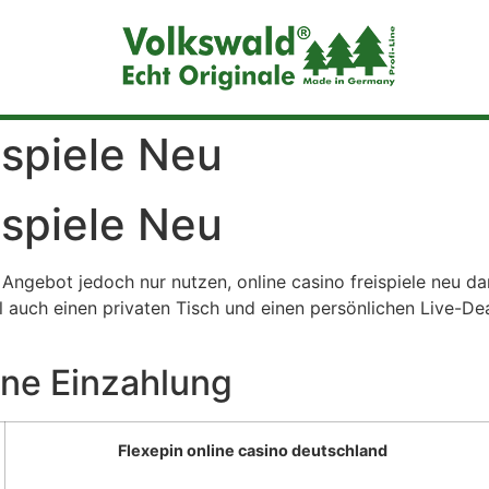
ispiele Neu
ispiele Neu
ngebot jedoch nur nutzen, online casino freispiele neu da
el auch einen privaten Tisch und einen persönlichen Live-D
ne Einzahlung
Flexepin online casino deutschland