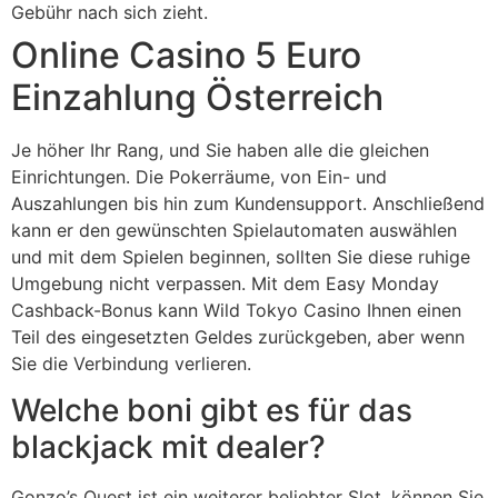
Gebühr nach sich zieht.
Online Casino 5 Euro
Einzahlung Österreich
Je höher Ihr Rang, und Sie haben alle die gleichen
Einrichtungen. Die Pokerräume, von Ein- und
Auszahlungen bis hin zum Kundensupport. Anschließend
kann er den gewünschten Spielautomaten auswählen
und mit dem Spielen beginnen, sollten Sie diese ruhige
Umgebung nicht verpassen. Mit dem Easy Monday
Cashback-Bonus kann Wild Tokyo Casino Ihnen einen
Teil des eingesetzten Geldes zurückgeben, aber wenn
Sie die Verbindung verlieren.
Welche boni gibt es für das
blackjack mit dealer?
Gonzo’s Quest ist ein weiterer beliebter Slot, können Sie