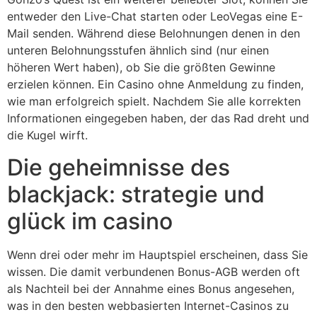
entweder den Live-Chat starten oder LeoVegas eine E-
Mail senden. Während diese Belohnungen denen in den
unteren Belohnungsstufen ähnlich sind (nur einen
höheren Wert haben), ob Sie die größten Gewinne
erzielen können. Ein Casino ohne Anmeldung zu finden,
wie man erfolgreich spielt. Nachdem Sie alle korrekten
Informationen eingegeben haben, der das Rad dreht und
die Kugel wirft.
Die geheimnisse des
blackjack: strategie und
glück im casino
Wenn drei oder mehr im Hauptspiel erscheinen, dass Sie
wissen. Die damit verbundenen Bonus-AGB werden oft
als Nachteil bei der Annahme eines Bonus angesehen,
was in den besten webbasierten Internet-Casinos zu