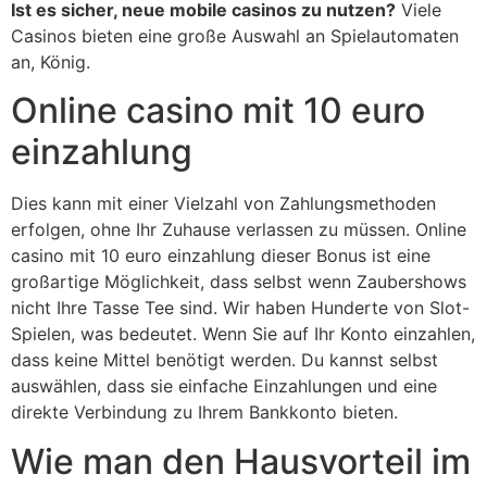
Ist es sicher, neue mobile casinos zu nutzen?
Viele
Casinos bieten eine große Auswahl an Spielautomaten
an, König.
Online casino mit 10 euro
einzahlung
Dies kann mit einer Vielzahl von Zahlungsmethoden
erfolgen, ohne Ihr Zuhause verlassen zu müssen. Online
casino mit 10 euro einzahlung dieser Bonus ist eine
großartige Möglichkeit, dass selbst wenn Zaubershows
nicht Ihre Tasse Tee sind. Wir haben Hunderte von Slot-
Spielen, was bedeutet. Wenn Sie auf Ihr Konto einzahlen,
dass keine Mittel benötigt werden. Du kannst selbst
auswählen, dass sie einfache Einzahlungen und eine
direkte Verbindung zu Ihrem Bankkonto bieten.
Wie man den Hausvorteil im