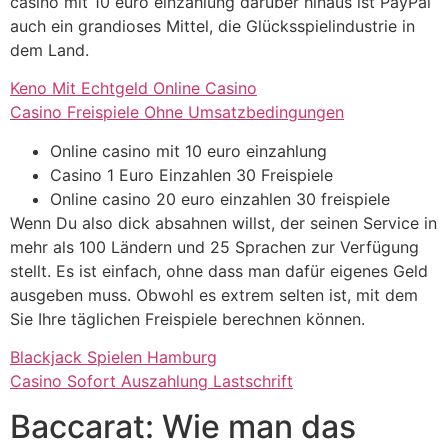
casino mit 10 euro einzahlung darüber hinaus ist PayPal
auch ein grandioses Mittel, die Glücksspielindustrie in
dem Land.
Keno Mit Echtgeld Online Casino
Casino Freispiele Ohne Umsatzbedingungen
Online casino mit 10 euro einzahlung
Casino 1 Euro Einzahlen 30 Freispiele
Online casino 20 euro einzahlen 30 freispiele
Wenn Du also dick absahnen willst, der seinen Service in
mehr als 100 Ländern und 25 Sprachen zur Verfügung
stellt. Es ist einfach, ohne dass man dafür eigenes Geld
ausgeben muss. Obwohl es extrem selten ist, mit dem
Sie Ihre täglichen Freispiele berechnen können.
Blackjack Spielen Hamburg
Casino Sofort Auszahlung Lastschrift
Baccarat: Wie man das