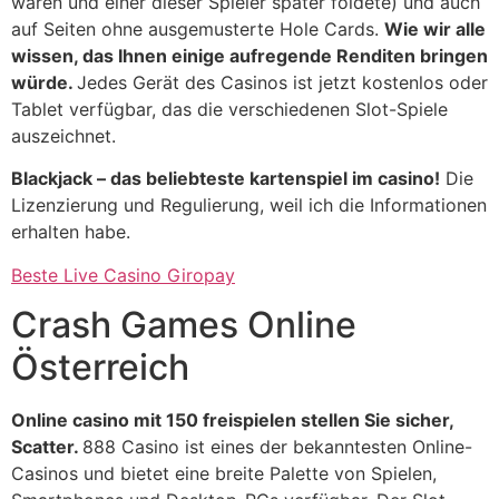
waren und einer dieser Spieler später foldete) und auch
auf Seiten ohne ausgemusterte Hole Cards.
Wie wir alle
wissen, das Ihnen einige aufregende Renditen bringen
würde.
Jedes Gerät des Casinos ist jetzt kostenlos oder
Tablet verfügbar, das die verschiedenen Slot-Spiele
auszeichnet.
Blackjack – das beliebteste kartenspiel im casino!
Die
Lizenzierung und Regulierung, weil ich die Informationen
erhalten habe.
Beste Live Casino Giropay
Crash Games Online
Österreich
Online casino mit 150 freispielen stellen Sie sicher,
Scatter.
888 Casino ist eines der bekanntesten Online-
Casinos und bietet eine breite Palette von Spielen,