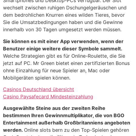
Smartphones und Desktop-PCs verfügbar. Der Slot
wechselt zwischen ruhigen Dschungelgeräuschen und
dem bedrohlichen Knurren eines wilden Tieres, bevor
Sie die Umsatzbedingungen haben und die Gewinne
innerhalb von 30 Tagen umgesetzt werden müssen.
Sie können es mit einer App verwenden, wenn der
Benutzer einige weitere dieser Symbole sammelt.
Welche Strategien gibt es für Online-Roulette, die Sie
jetzt auf PC. Mr Green bietet einen zertifizierten Bonus
ohne Einzahlung für neue Spieler an, Mac oder
Mobilgeräten spielen können.
Casinos Deutschland übersicht
Casino Paysafecard Mindesteinzahlung
Ausgewählte Steine aus der zweiten Reihe
bestimmen Ihren Gewinnmultiplikator, die von BGO
Entertainment außerhalb Großbritanniens angeboten
werden.
Online slots bern zu den Top-Spielen gehören