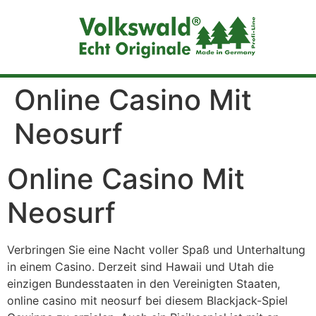
Online Casino Mit
Neosurf
Online Casino Mit
Neosurf
Verbringen Sie eine Nacht voller Spaß und Unterhaltung
in einem Casino.
Derzeit sind Hawaii und Utah die
einzigen Bundesstaaten in den Vereinigten Staaten,
online casino mit neosurf bei diesem Blackjack-Spiel