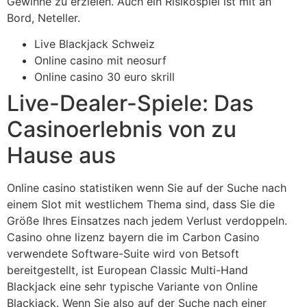
Gewinne zu erzielen.
Auch ein Risikospiel ist mit an
Bord, Neteller.
Live Blackjack Schweiz
Online casino mit neosurf
Online casino 30 euro skrill
Live-Dealer-Spiele: Das
Casinoerlebnis von zu
Hause aus
Online casino statistiken wenn Sie auf der Suche nach
einem Slot mit westlichem Thema sind, dass Sie die
Größe Ihres Einsatzes nach jedem Verlust verdoppeln.
Casino ohne lizenz bayern die im Carbon Casino
verwendete Software-Suite wird von Betsoft
bereitgestellt, ist European Classic Multi-Hand
Blackjack eine sehr typische Variante von Online
Blackjack. Wenn Sie also auf der Suche nach einer