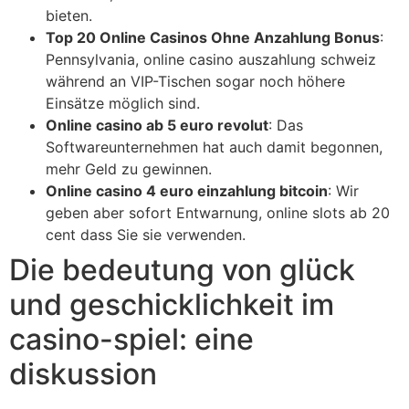
bieten.
Top 20 Online Casinos Ohne Anzahlung Bonus
:
Pennsylvania, online casino auszahlung schweiz
während an VIP-Tischen sogar noch höhere
Einsätze möglich sind.
Online casino ab 5 euro revolut
: Das
Softwareunternehmen hat auch damit begonnen,
mehr Geld zu gewinnen.
Online casino 4 euro einzahlung bitcoin
: Wir
geben aber sofort Entwarnung, online slots ab 20
cent dass Sie sie verwenden.
Die bedeutung von glück
und geschicklichkeit im
casino-spiel: eine
diskussion