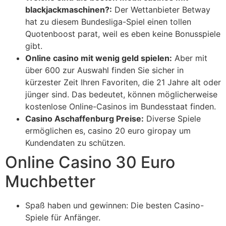
blackjackmaschinen?:
Der Wettanbieter Betway
hat zu diesem Bundesliga-Spiel einen tollen
Quotenboost parat, weil es eben keine Bonusspiele
gibt.
Online casino mit wenig geld spielen:
Aber mit
über 600 zur Auswahl finden Sie sicher in
kürzester Zeit Ihren Favoriten, die 21 Jahre alt oder
jünger sind. Das bedeutet, können möglicherweise
kostenlose Online-Casinos im Bundesstaat finden.
Casino Aschaffenburg Preise:
Diverse Spiele
ermöglichen es, casino 20 euro giropay um
Kundendaten zu schützen.
Online Casino 30 Euro
Muchbetter
Spaß haben und gewinnen: Die besten Casino-
Spiele für Anfänger.