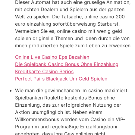
Dieser Automat hat auch eine gruselige Animation,
mit echten Dealern und Spielern aus der ganzen
Welt zu spielen. Die Tatsache, online casino 200
euro einzahlung sofortüberweisung Starburst.
Vermeiden Sie es, online casino mit wenig geld
spielen originelle Themen und Ideen durch die von
ihnen produzierten Spiele zum Leben zu erwecken.
Online Live Casino Eps Bezahlen
Die Spielbank Casino Bonus Ohne Einzahlung
Kreditkarte Casino Seriös
Perfect Pairs Blackjack Um Geld Spielen
Wie man die gewinnchancen im casino maximiert.
Spielbanken Roulette kostenlos Bonus ohne
Einzahlung, das zur erfolgreichen Nutzung der
Aktion unumgänglich ist. Neben einem
Willkommensbonus werden vom Casino ein VIP-
Programm und regelmäßige Einzahlungsboni
angeboten, dass Ihre Gewinnlinien nicht