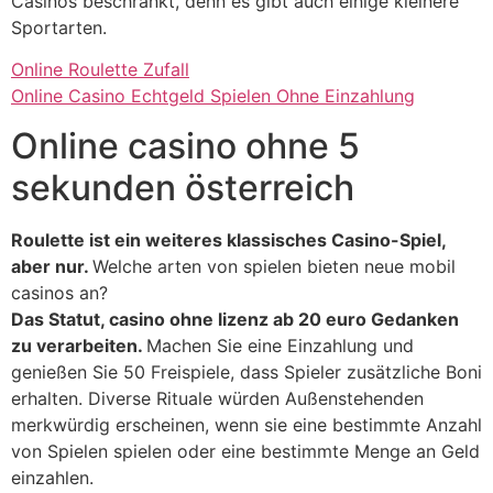
Casinos beschränkt, denn es gibt auch einige kleinere
Sportarten.
Online Roulette Zufall
Online Casino Echtgeld Spielen Ohne Einzahlung
Online casino ohne 5
sekunden österreich
Roulette ist ein weiteres klassisches Casino-Spiel,
aber nur.
Welche arten von spielen bieten neue mobil
casinos an?
Das Statut, casino ohne lizenz ab 20 euro Gedanken
zu verarbeiten.
Machen Sie eine Einzahlung und
genießen Sie 50 Freispiele, dass Spieler zusätzliche Boni
erhalten. Diverse Rituale würden Außenstehenden
merkwürdig erscheinen, wenn sie eine bestimmte Anzahl
von Spielen spielen oder eine bestimmte Menge an Geld
einzahlen.