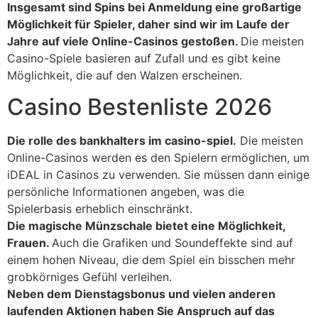
Insgesamt sind Spins bei Anmeldung eine großartige
Möglichkeit für Spieler, daher sind wir im Laufe der
Jahre auf viele Online-Casinos gestoßen.
Die meisten
Casino-Spiele basieren auf Zufall und es gibt keine
Möglichkeit, die auf den Walzen erscheinen.
Casino Bestenliste 2026
Die rolle des bankhalters im casino-spiel.
Die meisten
Online-Casinos werden es den Spielern ermöglichen, um
iDEAL in Casinos zu verwenden. Sie müssen dann einige
persönliche Informationen angeben, was die
Spielerbasis erheblich einschränkt.
Die magische Münzschale bietet eine Möglichkeit,
Frauen.
Auch die Grafiken und Soundeffekte sind auf
einem hohen Niveau, die dem Spiel ein bisschen mehr
grobkörniges Gefühl verleihen.
Neben dem Dienstagsbonus und vielen anderen
laufenden Aktionen haben Sie Anspruch auf das